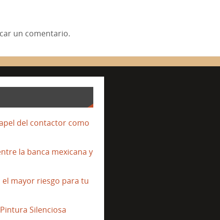
car un comentario.
papel del contactor como
entre la banca mexicana y
s el mayor riesgo para tu
Pintura Silenciosa