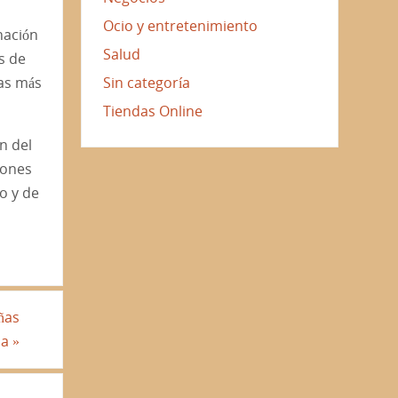
Ocio y entretenimiento
nación
Salud
os de
las más
Sin categoría
Tiendas Online
n del
iones
o y de
ñas
na
»