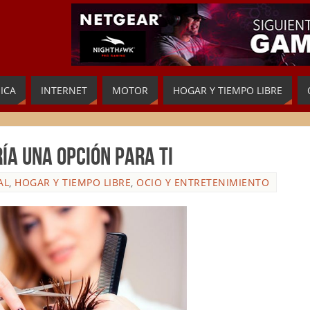
ICA
INTERNET
MOTOR
HOGAR Y TIEMPO LIBRE
ía una opción para ti
AL
,
HOGAR Y TIEMPO LIBRE
,
OCIO Y ENTRETENIMIENTO