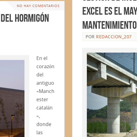
NO HAY COMENTARIOS
Excel es el ma
 del Hormigón
Mantenimiento
POR
REDACCION_207
En el
corazón
del
antiguo
«Manch
ester
catalán
»,
donde
las