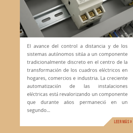
ulsa el
El papel de Hugo Morales García en la
de los
relación entre la banca mexicana y sus
reguladores
El avance del control a distancia y de los
sistemas autónomos sitúa a un componente
tradicionalmente discreto en el centro de la
transformación de los cuadros eléctricos en
hogares, comercios e industria. La creciente
automatización de las instalaciones
eléctricas está revalorizando un componente
que durante años permaneció en un
segundo...
Leer más »