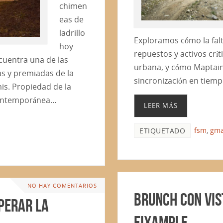
chimen
eas de
ladrillo
Exploramos cómo la falta
hoy
repuestos y activos crí
ncuentra una de las
urbana, y cómo Maptaine
as y premiadas de la
sincronización en tiemp
s. Propiedad de la
 contemporánea…
LEER MÁS
fsm
,
gm
ETIQUETADO
NO HAY COMENTARIOS
Brunch con Vis
perar la
Eixample