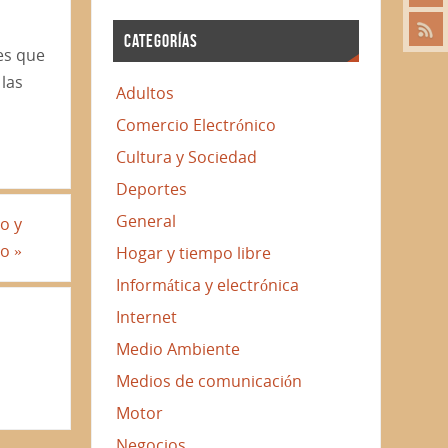
CATEGORÍAS
es que
 las
Adultos
Comercio Electrónico
Cultura y Sociedad
Deportes
General
o y
co
»
Hogar y tiempo libre
Informática y electrónica
Internet
Medio Ambiente
Medios de comunicación
Motor
Negocios