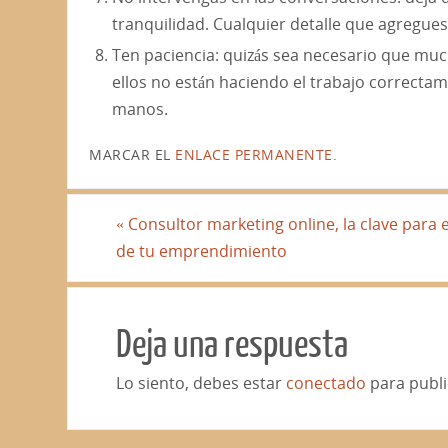
tranquilidad. Cualquier detalle que agregue
Ten paciencia: quizás sea necesario que muc
ellos no están haciendo el trabajo correctam
manos.
MARCAR EL
ENLACE PERMANENTE
.
«
Consultor marketing online, la clave para e
de tu emprendimiento
Deja una respuesta
Lo siento, debes estar
conectado
para publi