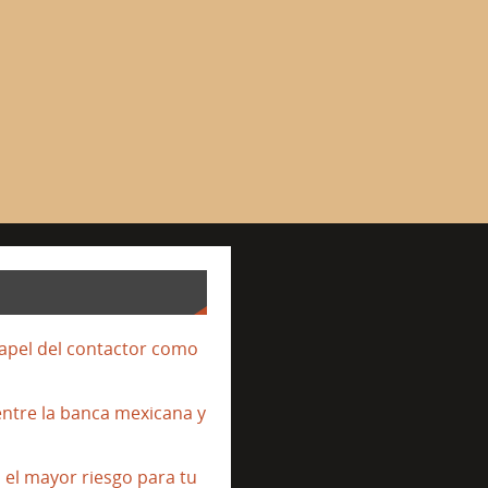
papel del contactor como
entre la banca mexicana y
s el mayor riesgo para tu