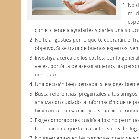
No d
much
espe
con el cliente a ayudarles y darles una soluci
No te angusties por lo que te cobrarán: el t
objetivo. Si se trata de buenos expertos, ve
Investiga acerca de los costes: por lo genera
veces, por falta de asesoramiento, las perso
mercado.
Una decisión bien pensada: si escoges bien e
Busca referencias: pregúntales a tus amigo
analiza con cuidado la información que te p
hicieron la transacción y la situación econ
Exige compradores cualificados: no permitas
financiación o que las características del lug
No intervengas en las conversaciones: deja q