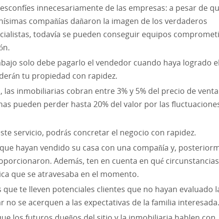
esconfíes innecesariamente de las empresas: a pesar de q
ísimas compañías dañaron la imagen de los verdaderos
cialistas, todavía se pueden conseguir equipos compromet
ón.
rabajo solo debe pagarlo el vendedor cuando haya logrado e
nderán tu propiedad con rapidez.
l, las inmobiliarias cobran entre 3% y 5% del precio de venta
nas pueden perder hasta 20% del valor por las fluctuacione
ste servicio, podrás concretar el negocio con rapidez.
s que hayan vendido su casa con una compañía y, posterior
roporcionaron. Además, ten en cuenta en qué circunstancias
ómica que se atravesaba en el momento.
 que te lleven potenciales clientes que no hayan evaluado l
ar no se acerquen a las expectativas de la familia interesada
ue los futuros dueños del sitio y la inmobiliaria hablen con