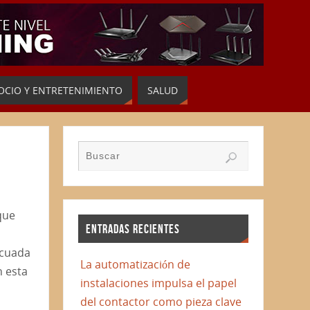
OCIO Y ENTRETENIMIENTO
SALUD
que
ENTRADAS RECIENTES
ecuada
La automatización de
n esta
instalaciones impulsa el papel
del contactor como pieza clave