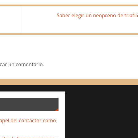
Saber elegir un neopreno de triatl
car un comentario.
papel del contactor como