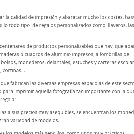
r la calidad de impresión y abaratar mucho los costes, has
illo todo tipo de regalos personalizados como llaveros, las
s centenares de productos personalizables que hay, que aba
tomaderas o cuadros de aluminio impresos, alfombrillas de
 bolsos, monederos, delantales, estuches y carteras escolar
s, cortinas…
que fabrican las diversas empresas españolas de este secto
 para imprimir aquella fotografía tan importante con la qu
 regalar.
as a sus precios muy asequibles, se encuentran los moned
 gran variedad de modelos.
r ya los modelos más sencillos, como unos muy prácticos