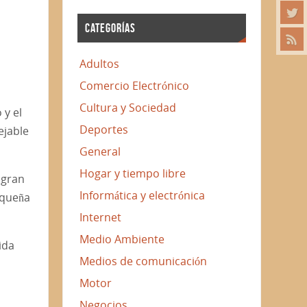
CATEGORÍAS
Adultos
Comercio Electrónico
Cultura y Sociedad
 y el
Deportes
ejable
General
Hogar y tiempo libre
 gran
Informática y electrónica
equeña
Internet
Medio Ambiente
ida
Medios de comunicación
Motor
Negocios