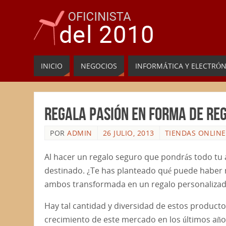
INICIO
NEGOCIOS
INFORMÁTICA Y ELECTRÓN
Regala pasión en forma de re
POR
ADMIN
26 JULIO, 2013
TIENDAS ONLINE
Al hacer un regalo seguro que pondrás todo tu 
destinado. ¿Te has planteado qué puede haber 
ambos transformada en un regalo personaliza
Hay tal cantidad y diversidad de estos productos
crecimiento de este mercado en los últimos años