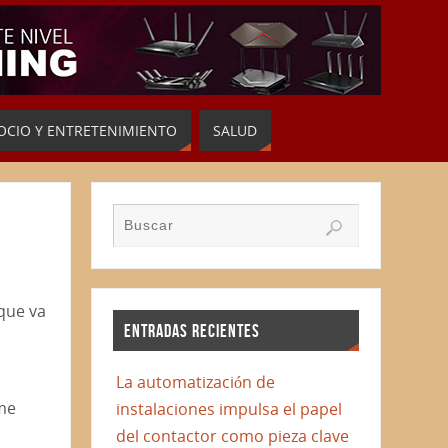
OCIO Y ENTRETENIMIENTO
SALUD
que va
ENTRADAS RECIENTES
La automatización de
rme
instalaciones impulsa el papel
del contactor como pieza clave