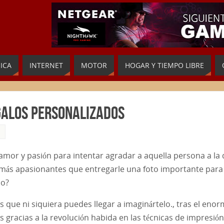
ICA
INTERNET
MOTOR
HOGAR Y TIEMPO LIBRE
galos personalizados
amor y pasión para intentar agradar a aquella persona a la 
más apasionantes que entregarle una foto importante para
do?
 que ni siquiera puedes llegar a imaginártelo., tras el eno
 gracias a la revolución habida en las técnicas de impresión