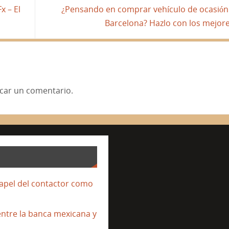
x – El
¿Pensando en comprar vehículo de ocasión
Barcelona? Hazlo con los mejor
car un comentario.
papel del contactor como
entre la banca mexicana y