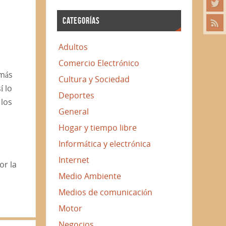
CATEGORÍAS
Adultos
Comercio Electrónico
 más
Cultura y Sociedad
í lo
Deportes
 los
General
Hogar y tiempo libre
Informática y electrónica
Internet
or la
Medio Ambiente
Medios de comunicación
Motor
Negocios