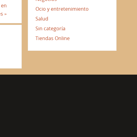
 en
Ocio y entretenimiento
es
»
Salud
Sin categoría
Tiendas Online