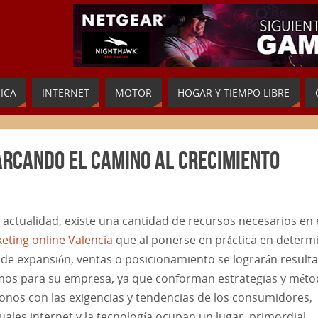
ICA
INTERNET
MOTOR
HOGAR Y TIEMPO LIBRE
arcando el camino al crecimiento
a actualidad, existe una cantidad de recursos necesarios en 
eting online Valencia
que al ponerse en práctica en determ
 de expansión, ventas o posicionamiento se lograrán result
mos para su empresa, ya que conforman estrategias y mét
onos con las exigencias y tendencias de los consumidores,
cuales internet y la tecnología ocupan un lugar primordial.