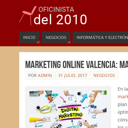
INICIO
NEGOCIOS
INFORMÁTICA Y ELECTRÓN
Marketing online Valencia: m
POR
ADMIN
31 JULIO, 2017
NEGOCIOS
En l
mark
plan
ópti
cóns
los 