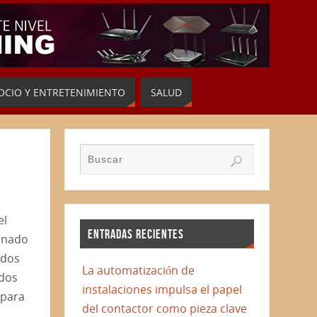
OCIO Y ENTRETENIMIENTO
SALUD
el
ENTRADAS RECIENTES
inado
ados
La automatización de
odos
instalaciones impulsa el papel
 para
del contactor como pieza clave