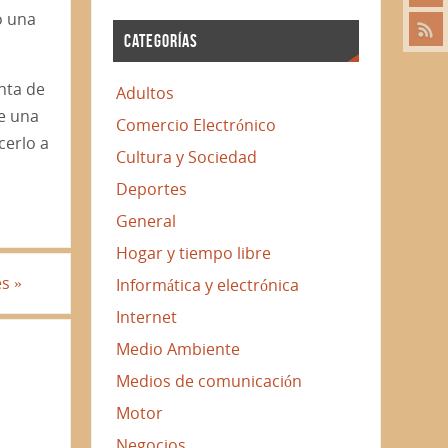
o una
CATEGORÍAS
nta de
Adultos
be una
Comercio Electrónico
cerlo a
Cultura y Sociedad
Deportes
General
Hogar y tiempo libre
es
»
Informática y electrónica
Internet
Medio Ambiente
Medios de comunicación
Motor
Negocios