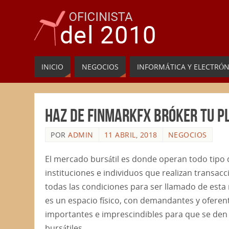
INICIO
NEGOCIOS
INFORMÁTICA Y ELECTRÓN
Haz de Finmarkfx bróker tu p
POR
ADMIN
11 ABRIL, 2018
NEGOCIOS
El mercado bursátil es donde operan todo tipo
instituciones e individuos que realizan transacc
todas las condiciones para ser llamado de esta
es un espacio físico, con demandantes y oferen
importantes e imprescindibles para que se den
bursátiles.